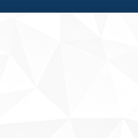
Fale conosco
Sobre