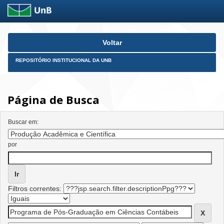
Skip
Voltar
navigation
REPOSITÓRIO INSTITUCIONAL DA UNB
Página de Busca
Buscar em:
por
Filtros correntes: