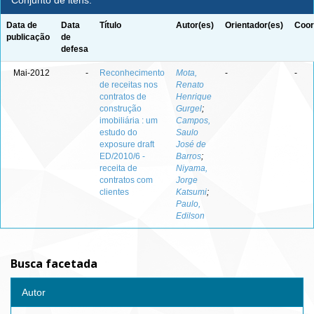
Conjunto de itens:
Data de
Data
Título
Autor(es)
Orientador(es)
Coor
publicação
de
defesa
Mai-2012
-
Reconhecimento
Mota,
-
-
de receitas nos
Renato
contratos de
Henrique
construção
Gurgel
;
imobiliária : um
Campos,
estudo do
Saulo
exposure draft
José de
ED/2010/6 -
Barros
;
receita de
Niyama,
contratos com
Jorge
clientes
Katsumi
;
Paulo,
Edilson
Busca facetada
Autor