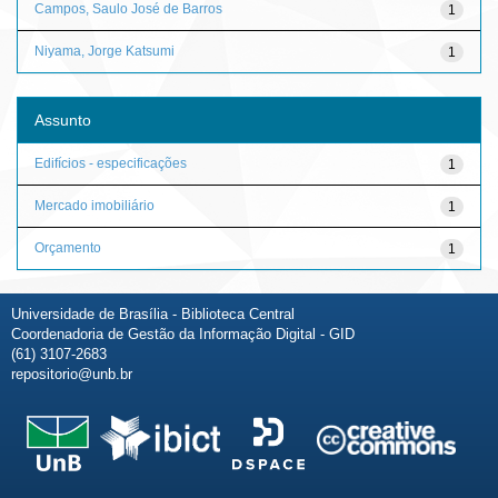
Campos, Saulo José de Barros
1
Niyama, Jorge Katsumi
1
Assunto
Edifícios - especificações
1
Mercado imobiliário
1
Orçamento
1
Universidade de Brasília - Biblioteca Central
Coordenadoria de Gestão da Informação Digital - GID
(61) 3107-2683
repositorio@unb.br