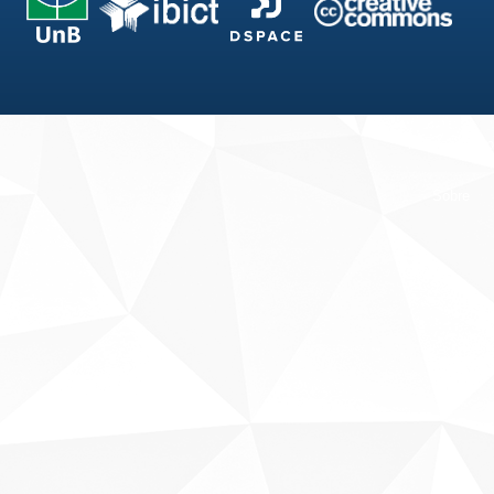
Fale conosco
Sobre