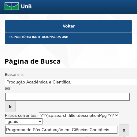
Skip
Voltar
navigation
REPOSITÓRIO INSTITUCIONAL DA UNB
Página de Busca
Buscar em:
por
Filtros correntes: