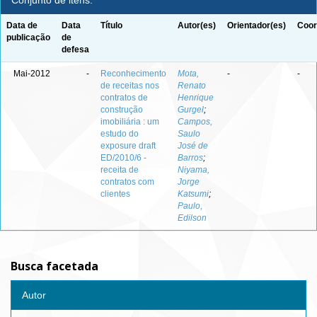
Conjunto de itens:
Data de
Data
Título
Autor(es)
Orientador(es)
Coor
publicação
de
defesa
Mai-2012
-
Reconhecimento
Mota,
-
-
de receitas nos
Renato
contratos de
Henrique
construção
Gurgel
;
imobiliária : um
Campos,
estudo do
Saulo
exposure draft
José de
ED/2010/6 -
Barros
;
receita de
Niyama,
contratos com
Jorge
clientes
Katsumi
;
Paulo,
Edilson
Busca facetada
Autor