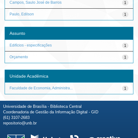
Campos, Saulo José de Barros
1
Paulo, Edilson
1
Assunto
Edifícios - especificações
1
Orçamento
1
Unidade Acadêmica
Faculdade de Economia, Administra...
1
Universidade de Brasília - Biblioteca Central
Coordenadoria de Gestão da Informação Digital - GID
(61) 3107-2683
repositorio@unb.br