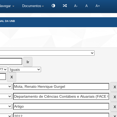
Navegar
Documentos
A-
A
A+
NAL DA UNB