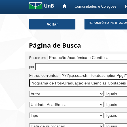
Comunidades e Coleções
Skip
REPOSITÓRIO INSTITUCIO
Voltar
navigation
Página de Busca
Buscar em:
por
Filtros correntes: