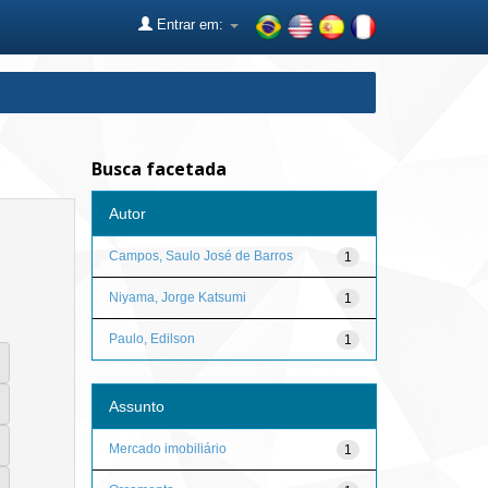
Entrar em:
Busca facetada
Autor
Campos, Saulo José de Barros
1
Niyama, Jorge Katsumi
1
Paulo, Edilson
1
Assunto
Mercado imobiliário
1