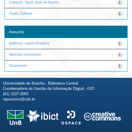
Campos, Saulo José de Barros
1
Paulo, Edilson
1
Assunto
Edifícios - especificações
1
Mercado imobiliário
1
Orçamento
1
Universidade de Brasília - Biblioteca Central
Coordenadoria de Gestão da Informação Digital - GID
(61) 3107-2683
repositorio@unb.br