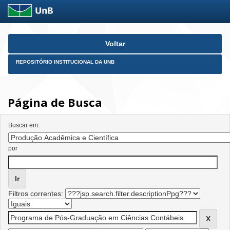
Skip
Voltar
navigation
REPOSITÓRIO INSTITUCIONAL DA UNB
Página de Busca
Buscar em:
por
Filtros correntes: