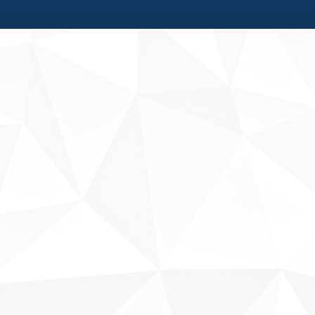
Fale conosco
Sobre