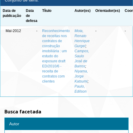
Conjunto de itens:
Data de
Data
Título
Autor(es)
Orientador(es)
Coor
publicação
de
defesa
Mai-2012
-
Reconhecimento
Mota,
-
-
de receitas nos
Renato
contratos de
Henrique
construção
Gurgel
;
imobiliária : um
Campos,
estudo do
Saulo
exposure draft
José de
ED/2010/6 -
Barros
;
receita de
Niyama,
contratos com
Jorge
clientes
Katsumi
;
Paulo,
Edilson
Busca facetada
Autor