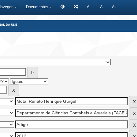
Navegar
Documentos
A-
A
A+
NAL DA UNB