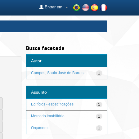
Entrar em:
Busca facetada
Autor
Campos, Saulo José de Barros
1
Assunto
Edifícios - especificações
1
Mercado imobiliário
1
Orçamento
1