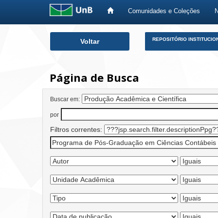
Comunidades e Coleções
Skip
REPOSITÓRIO INSTITUCIO
Voltar
navigation
Página de Busca
Buscar em:
por
Filtros correntes: