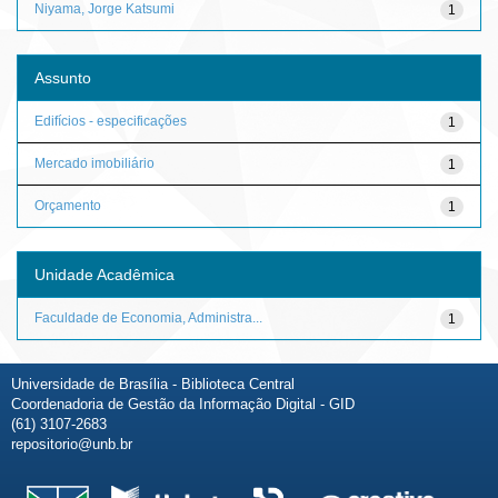
Niyama, Jorge Katsumi
1
Assunto
Edifícios - especificações
1
Mercado imobiliário
1
Orçamento
1
Unidade Acadêmica
Faculdade de Economia, Administra...
1
Universidade de Brasília - Biblioteca Central
Coordenadoria de Gestão da Informação Digital - GID
(61) 3107-2683
repositorio@unb.br