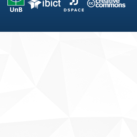
Fale conosco
Sobre