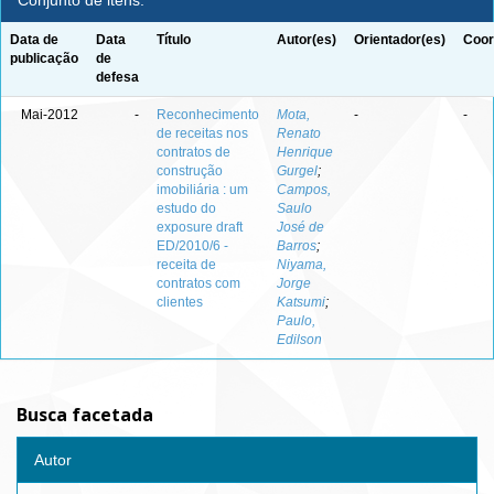
Conjunto de itens:
Data de
Data
Título
Autor(es)
Orientador(es)
Coor
publicação
de
defesa
Mai-2012
-
Reconhecimento
Mota,
-
-
de receitas nos
Renato
contratos de
Henrique
construção
Gurgel
;
imobiliária : um
Campos,
estudo do
Saulo
exposure draft
José de
ED/2010/6 -
Barros
;
receita de
Niyama,
contratos com
Jorge
clientes
Katsumi
;
Paulo,
Edilson
Busca facetada
Autor