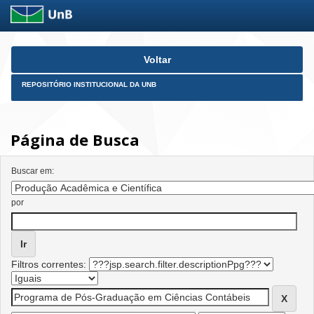
Skip
Voltar
navigation
REPOSITÓRIO INSTITUCIONAL DA UNB
Página de Busca
Buscar em:
por
Filtros correntes: