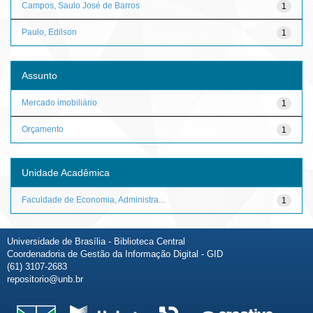
Campos, Saulo José de Barros
1
Paulo, Edilson
1
Assunto
Mercado imobiliário
1
Orçamento
1
Unidade Acadêmica
Faculdade de Economia, Administra...
1
Universidade de Brasília - Biblioteca Central
Coordenadoria de Gestão da Informação Digital - GID
(61) 3107-2683
repositorio@unb.br