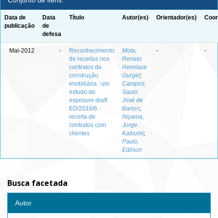
Conjunto de itens:
Data de
Data
Título
Autor(es)
Orientador(es)
Coor
publicação
de
defesa
Mai-2012
-
Reconhecimento
Mota,
-
-
de receitas nos
Renato
contratos de
Henrique
construção
Gurgel
;
imobiliária : um
Campos,
estudo do
Saulo
exposure draft
José de
ED/2010/6 -
Barros
;
receita de
Niyama,
contratos com
Jorge
clientes
Katsumi
;
Paulo,
Edilson
Busca facetada
Autor