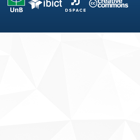
Fale conosco
Sobre