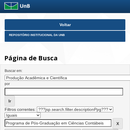
Skip
Voltar
navigation
REPOSITÓRIO INSTITUCIONAL DA UNB
Página de Busca
Buscar em:
por
Filtros correntes: