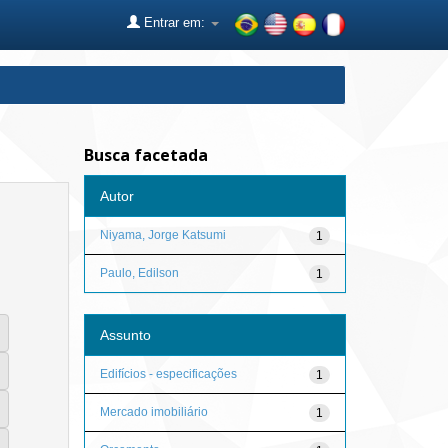
Entrar em:
Busca facetada
Autor
Niyama, Jorge Katsumi
1
Paulo, Edilson
1
Assunto
Edifícios - especificações
1
Mercado imobiliário
1