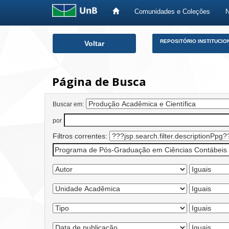
Comunidades e Coleções
Skip
REPOSITÓRIO INSTITUCIO
Voltar
navigation
Página de Busca
Buscar em:
por
Filtros correntes: