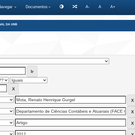
Navegar
Documentos
A-
A
A+
NAL DA UNB