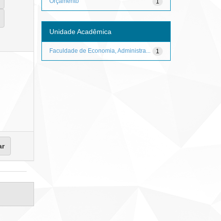
Orçamento
1
Unidade Acadêmica
Faculdade de Economia, Administra...
1