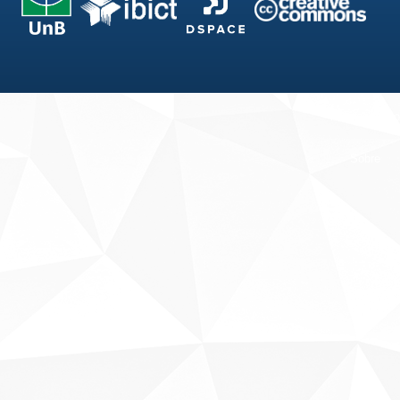
Fale conosco
Sobre