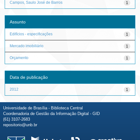
Campos, Saulo José de Barros
1
Assunto
Edifícios - especificações
1
Mercado imobiliário
1
Orçamento
1
Data de publicação
2012
1
Universidade de Brasília - Biblioteca Central
Coordenadoria de Gestão da Informação Digital - GID
(61) 3107-2683
repositorio@unb.br