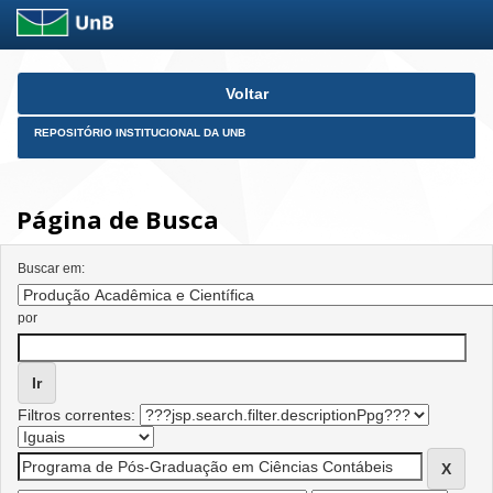
Skip
Voltar
navigation
REPOSITÓRIO INSTITUCIONAL DA UNB
Página de Busca
Buscar em:
por
Filtros correntes: