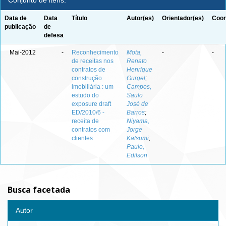
Conjunto de itens:
Data de
Data
Título
Autor(es)
Orientador(es)
Coor
publicação
de
defesa
Mai-2012
-
Reconhecimento
Mota,
-
-
de receitas nos
Renato
contratos de
Henrique
construção
Gurgel
;
imobiliária : um
Campos,
estudo do
Saulo
exposure draft
José de
ED/2010/6 -
Barros
;
receita de
Niyama,
contratos com
Jorge
clientes
Katsumi
;
Paulo,
Edilson
Busca facetada
Autor