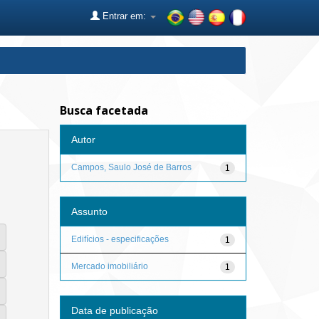
Entrar em:
Busca facetada
Autor
Campos, Saulo José de Barros
1
Assunto
Edifícios - especificações
1
Mercado imobiliário
1
Data de publicação