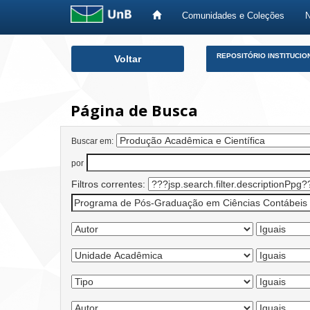
Comunidades e Coleções
Skip
REPOSITÓRIO INSTITUCIO
Voltar
navigation
Página de Busca
Buscar em:
por
Filtros correntes: