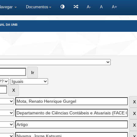
Navegar
Documentos
A-
A
A+
NAL DA UNB