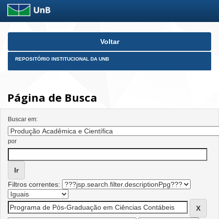
Skip
Voltar
navigation
REPOSITÓRIO INSTITUCIONAL DA UNB
Página de Busca
Buscar em:
por
Filtros correntes: