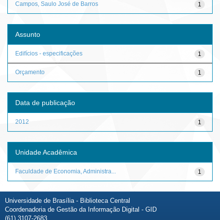
Campos, Saulo José de Barros
1
Assunto
Edifícios - especificações
1
Orçamento
1
Data de publicação
2012
1
Unidade Acadêmica
Faculdade de Economia, Administra...
1
Universidade de Brasília - Biblioteca Central
Coordenadoria de Gestão da Informação Digital - GID
(61) 3107-2683