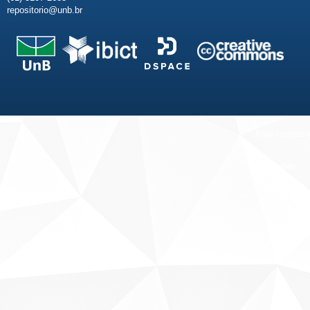
repositorio@unb.br
Fale conosco
Sobre