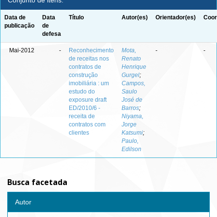
Conjunto de itens:
Data de
Data
Título
Autor(es)
Orientador(es)
Coor
publicação
de
defesa
Mai-2012
-
Reconhecimento
Mota,
-
-
de receitas nos
Renato
contratos de
Henrique
construção
Gurgel
;
imobiliária : um
Campos,
estudo do
Saulo
exposure draft
José de
ED/2010/6 -
Barros
;
receita de
Niyama,
contratos com
Jorge
clientes
Katsumi
;
Paulo,
Edilson
Busca facetada
Autor