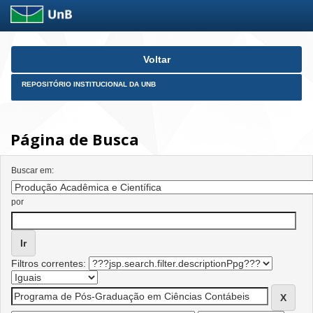
Skip
Voltar
navigation
REPOSITÓRIO INSTITUCIONAL DA UNB
Página de Busca
Buscar em:
por
Filtros correntes: