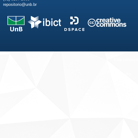
repositorio@unb.br
Fale conosco
Sobre