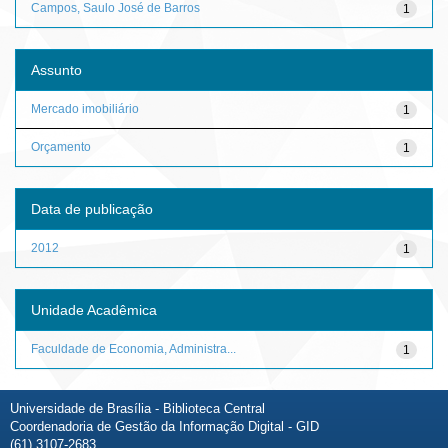
Campos, Saulo José de Barros
1
Assunto
Mercado imobiliário
1
Orçamento
1
Data de publicação
2012
1
Unidade Acadêmica
Faculdade de Economia, Administra...
1
Universidade de Brasília - Biblioteca Central
Coordenadoria de Gestão da Informação Digital - GID
(61) 3107-2683