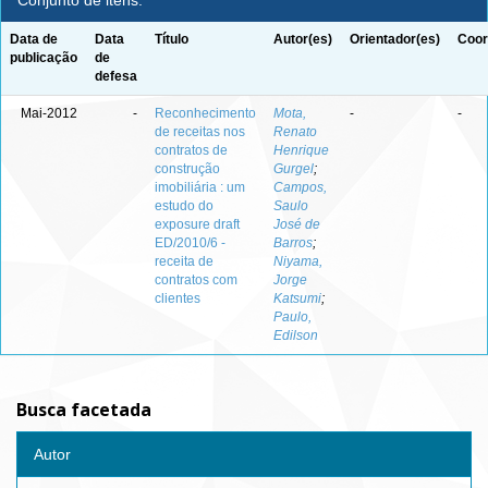
Conjunto de itens:
Data de
Data
Título
Autor(es)
Orientador(es)
Coor
publicação
de
defesa
Mai-2012
-
Reconhecimento
Mota,
-
-
de receitas nos
Renato
contratos de
Henrique
construção
Gurgel
;
imobiliária : um
Campos,
estudo do
Saulo
exposure draft
José de
ED/2010/6 -
Barros
;
receita de
Niyama,
contratos com
Jorge
clientes
Katsumi
;
Paulo,
Edilson
Busca facetada
Autor