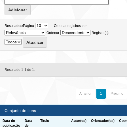
|
Resultados/Página
Ordenar registros por
Ordenar
Registro(s)
Resultado 1-1 de 1.
Anterior
1
Próximo
Conjunto de itens:
Data de
Data
Título
Autor(es)
Orientador(es)
Coor
publicação
de