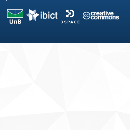
Fale conosco
Sobre