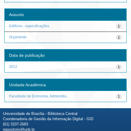
Assunto
Edifícios - especificações
1
Orçamento
1
Data de publicação
2012
1
Unidade Acadêmica
Faculdade de Economia, Administra...
1
Universidade de Brasília - Biblioteca Central
Coordenadoria de Gestão da Informação Digital - GID
(61) 3107-2683
repositorio@unb.br