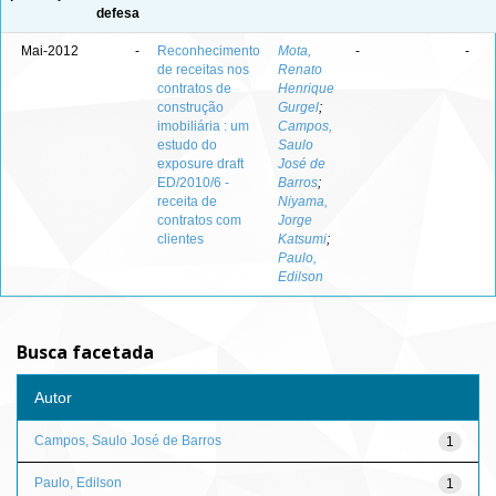
defesa
Mai-2012
-
Reconhecimento
Mota,
-
-
de receitas nos
Renato
contratos de
Henrique
construção
Gurgel
;
imobiliária : um
Campos,
estudo do
Saulo
exposure draft
José de
ED/2010/6 -
Barros
;
receita de
Niyama,
contratos com
Jorge
clientes
Katsumi
;
Paulo,
Edilson
Busca facetada
Autor
Campos, Saulo José de Barros
1
Paulo, Edilson
1