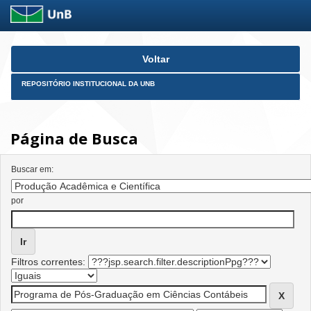
Skip
Voltar
navigation
REPOSITÓRIO INSTITUCIONAL DA UNB
Página de Busca
Buscar em:
por
Filtros correntes: