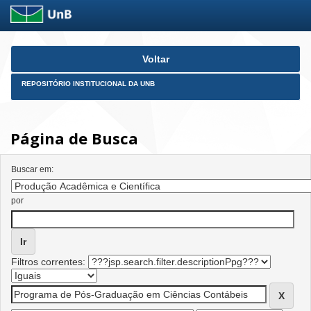
Skip
Voltar
navigation
REPOSITÓRIO INSTITUCIONAL DA UNB
Página de Busca
Buscar em:
por
Filtros correntes: