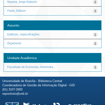
Niyama, Jorge Katsumi
1
Paulo, Edilson
1
Assunto
Edifícios - especificações
1
Orçamento
1
Unidade Acadêmica
Faculdade de Economia, Administra...
1
Universidade de Brasília - Biblioteca Central
Coordenadoria de Gestão da Informação Digital - GID
(61) 3107-2683
repositorio@unb.br