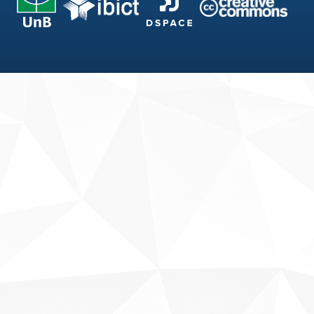
Fale conosco
Sobre