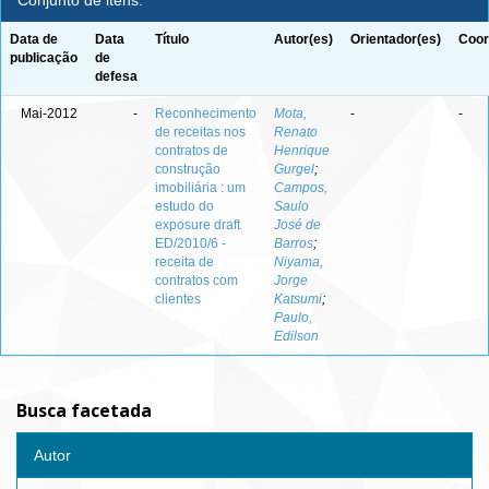
Conjunto de itens:
Data de
Data
Título
Autor(es)
Orientador(es)
Coor
publicação
de
defesa
Mai-2012
-
Reconhecimento
Mota,
-
-
de receitas nos
Renato
contratos de
Henrique
construção
Gurgel
;
imobiliária : um
Campos,
estudo do
Saulo
exposure draft
José de
ED/2010/6 -
Barros
;
receita de
Niyama,
contratos com
Jorge
clientes
Katsumi
;
Paulo,
Edilson
Busca facetada
Autor