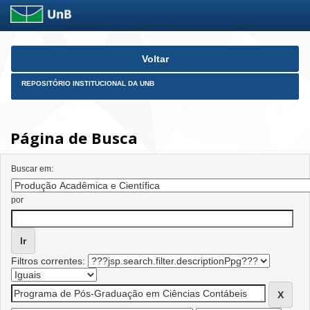
Skip
Voltar
navigation
REPOSITÓRIO INSTITUCIONAL DA UNB
Página de Busca
Buscar em:
por
Filtros correntes: