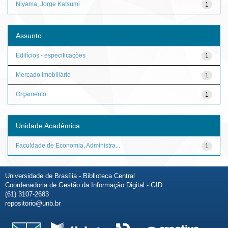
Niyama, Jorge Katsumi
1
Assunto
Edifícios - especificações
1
Mercado imobiliário
1
Orçamento
1
Unidade Acadêmica
Faculdade de Economia, Administra...
1
Universidade de Brasília - Biblioteca Central
Coordenadoria de Gestão da Informação Digital - GID
(61) 3107-2683
repositorio@unb.br