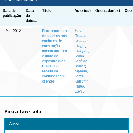
Conjunto de itens:
Data de
Data
Título
Autor(es)
Orientador(es)
Coor
publicação
de
defesa
Mai-2012
-
Reconhecimento
Mota,
-
-
de receitas nos
Renato
contratos de
Henrique
construção
Gurgel
;
imobiliária : um
Campos,
estudo do
Saulo
exposure draft
José de
ED/2010/6 -
Barros
;
receita de
Niyama,
contratos com
Jorge
clientes
Katsumi
;
Paulo,
Edilson
Busca facetada
Autor