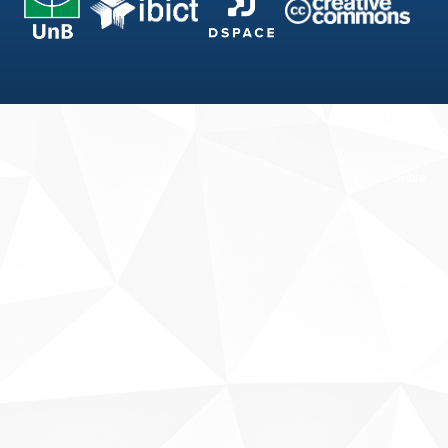
Fale conosco
Sobre