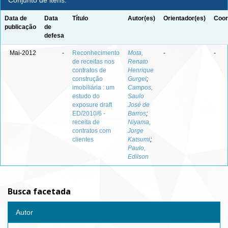
Conjunto de itens:
Data de
Data
Título
Autor(es)
Orientador(es)
Coor
publicação
de
defesa
Mai-2012
-
Reconhecimento
Mota,
-
-
de receitas nos
Renato
contratos de
Henrique
construção
Gurgel
;
imobiliária : um
Campos,
estudo do
Saulo
exposure draft
José de
ED/2010/6 -
Barros
;
receita de
Niyama,
contratos com
Jorge
clientes
Katsumi
;
Paulo,
Edilson
Busca facetada
Autor