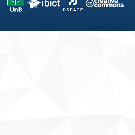
Fale conosco
Sobre