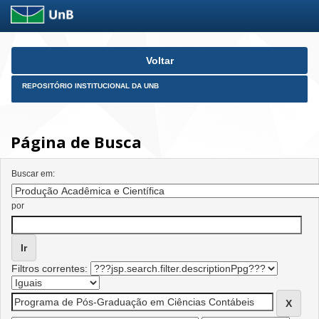
Skip
Voltar
navigation
REPOSITÓRIO INSTITUCIONAL DA UNB
Página de Busca
Buscar em:
por
Filtros correntes: