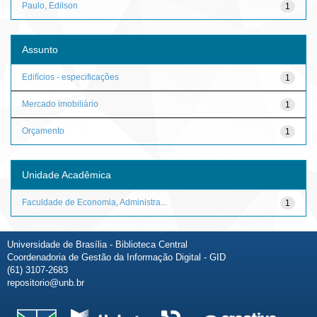
Paulo, Edilson
1
Assunto
Edifícios - especificações
1
Mercado imobiliário
1
Orçamento
1
Unidade Acadêmica
Faculdade de Economia, Administra...
1
Universidade de Brasília - Biblioteca Central
Coordenadoria de Gestão da Informação Digital - GID
(61) 3107-2683
repositorio@unb.br