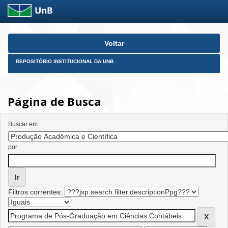
Skip
Voltar
navigation
REPOSITÓRIO INSTITUCIONAL DA UNB
Página de Busca
Buscar em:
por
Filtros correntes: