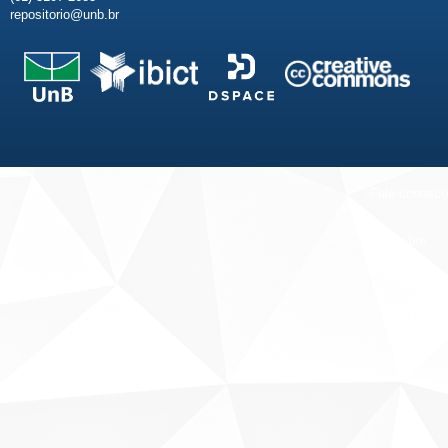
repositorio@unb.br
Fale conosco
Sobre