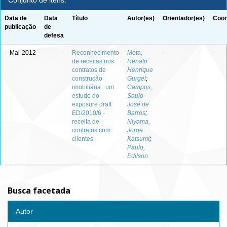
Conjunto de itens:
Data de
Data
Título
Autor(es)
Orientador(es)
Coor
publicação
de
defesa
Mai-2012
-
Reconhecimento
Mota,
-
-
de receitas nos
Renato
contratos de
Henrique
construção
Gurgel
;
imobiliária : um
Campos,
estudo do
Saulo
exposure draft
José de
ED/2010/6 -
Barros
;
receita de
Niyama,
contratos com
Jorge
clientes
Katsumi
;
Paulo,
Edilson
Busca facetada
Autor