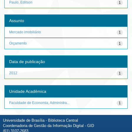
Paulo, Edilson
1
Assunto
Mercado imobiliário
1
Orçamento
1
Data de publicação
2012
1
Unidade Acadêmica
Faculdade de Economia, Administra...
1
Universidade de Brasília - Biblioteca Central
Coordenadoria de Gestão da Informação Digital - GID
(61) 3107-2683