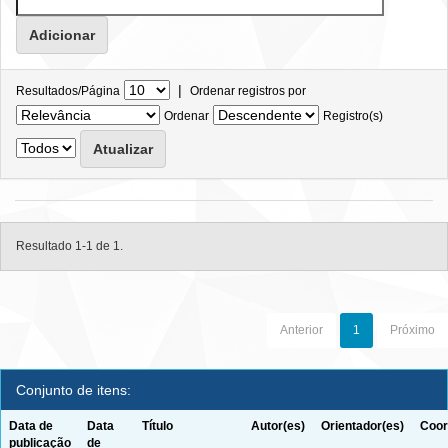
|
Resultados/Página
Ordenar registros por
Ordenar
Registro(s)
Resultado 1-1 de 1.
Anterior
1
Próximo
Conjunto de itens:
Data de
Data
Título
Autor(es)
Orientador(es)
Coor
publicação
de