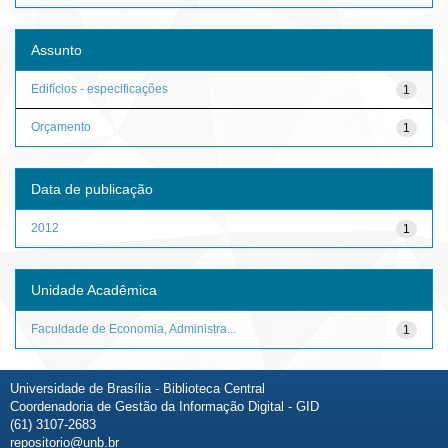
Assunto
Edifícios - especificações
1
Orçamento
1
Data de publicação
2012
1
Unidade Acadêmica
Faculdade de Economia, Administra...
1
Universidade de Brasília - Biblioteca Central
Coordenadoria de Gestão da Informação Digital - GID
(61) 3107-2683
repositorio@unb.br