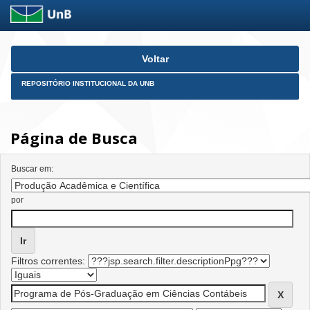
Skip
Voltar
navigation
REPOSITÓRIO INSTITUCIONAL DA UNB
Página de Busca
Buscar em:
por
Filtros correntes: