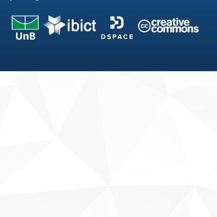
Fale conosco
Sobre