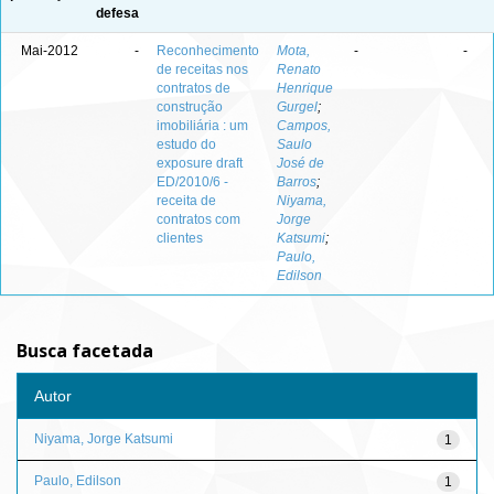
defesa
Mai-2012
-
Reconhecimento
Mota,
-
-
de receitas nos
Renato
contratos de
Henrique
construção
Gurgel
;
imobiliária : um
Campos,
estudo do
Saulo
exposure draft
José de
ED/2010/6 -
Barros
;
receita de
Niyama,
contratos com
Jorge
clientes
Katsumi
;
Paulo,
Edilson
Busca facetada
Autor
Niyama, Jorge Katsumi
1
Paulo, Edilson
1