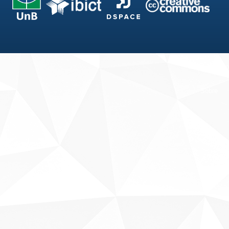
Fale conosco
Sobre