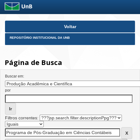
Skip
Voltar
navigation
REPOSITÓRIO INSTITUCIONAL DA UNB
Página de Busca
Buscar em:
por
Filtros correntes: