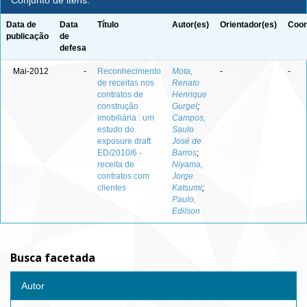
Conjunto de itens:
Data de
Data
Título
Autor(es)
Orientador(es)
Coor
publicação
de
defesa
Mai-2012
-
Reconhecimento
Mota,
-
-
de receitas nos
Renato
contratos de
Henrique
construção
Gurgel
;
imobiliária : um
Campos,
estudo do
Saulo
exposure draft
José de
ED/2010/6 -
Barros
;
receita de
Niyama,
contratos com
Jorge
clientes
Katsumi
;
Paulo,
Edilson
Busca facetada
Autor