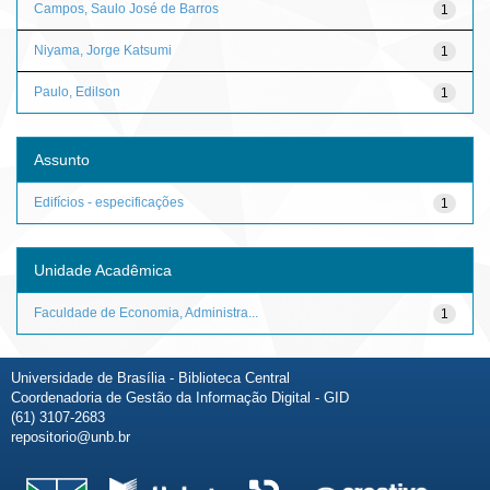
Campos, Saulo José de Barros
1
Niyama, Jorge Katsumi
1
Paulo, Edilson
1
Assunto
Edifícios - especificações
1
Unidade Acadêmica
Faculdade de Economia, Administra...
1
Universidade de Brasília - Biblioteca Central
Coordenadoria de Gestão da Informação Digital - GID
(61) 3107-2683
repositorio@unb.br