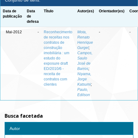
Conjunto de itens:
Data de
Data
Título
Autor(es)
Orientador(es)
Coor
publicação
de
defesa
Mai-2012
-
Reconhecimento
Mota,
-
-
de receitas nos
Renato
contratos de
Henrique
construção
Gurgel
;
imobiliária : um
Campos,
estudo do
Saulo
exposure draft
José de
ED/2010/6 -
Barros
;
receita de
Niyama,
contratos com
Jorge
clientes
Katsumi
;
Paulo,
Edilson
Busca facetada
Autor