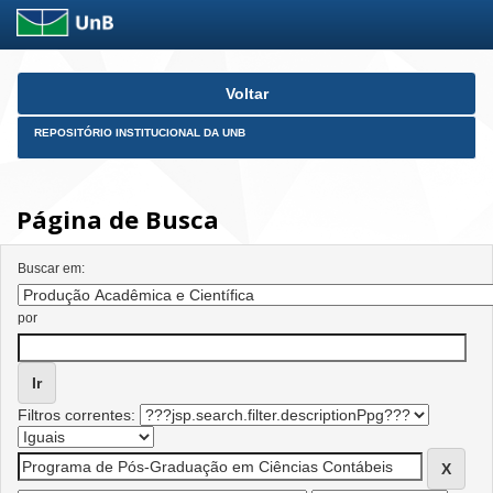
Skip
Voltar
navigation
REPOSITÓRIO INSTITUCIONAL DA UNB
Página de Busca
Buscar em:
por
Filtros correntes: