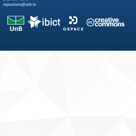
repositorio@unb.br
Fale conosco
Sobre