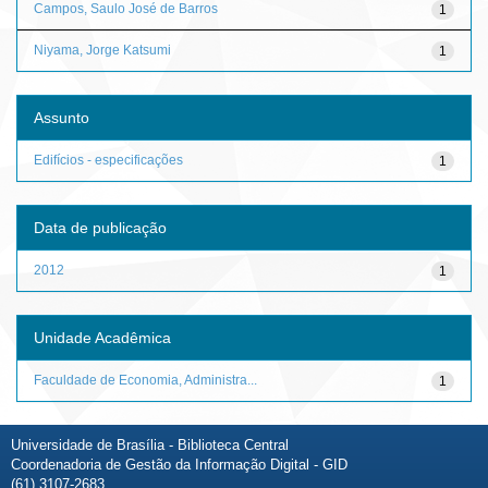
Campos, Saulo José de Barros
1
Niyama, Jorge Katsumi
1
Assunto
Edifícios - especificações
1
Data de publicação
2012
1
Unidade Acadêmica
Faculdade de Economia, Administra...
1
Universidade de Brasília - Biblioteca Central
Coordenadoria de Gestão da Informação Digital - GID
(61) 3107-2683