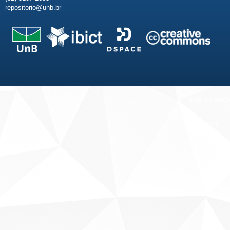
repositorio@unb.br
Fale conosco
Sobre