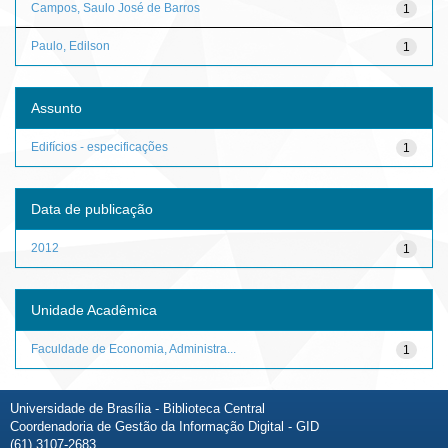
Campos, Saulo José de Barros
1
Paulo, Edilson
1
Assunto
Edifícios - especificações
1
Data de publicação
2012
1
Unidade Acadêmica
Faculdade de Economia, Administra...
1
Universidade de Brasília - Biblioteca Central
Coordenadoria de Gestão da Informação Digital - GID
(61) 3107-2683