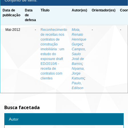
Conjunto de itens:
Data de
Data
Título
Autor(es)
Orientador(es)
Coor
publicação
de
defesa
Mai-2012
-
Reconhecimento
Mota,
-
-
de receitas nos
Renato
contratos de
Henrique
construção
Gurgel
;
imobiliária : um
Campos,
estudo do
Saulo
exposure draft
José de
ED/2010/6 -
Barros
;
receita de
Niyama,
contratos com
Jorge
clientes
Katsumi
;
Paulo,
Edilson
Busca facetada
Autor