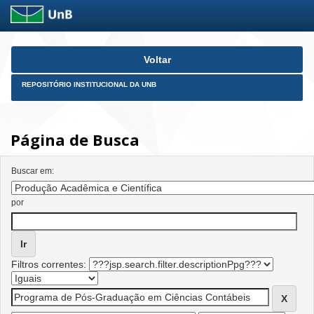
Skip
Voltar
navigation
REPOSITÓRIO INSTITUCIONAL DA UNB
Página de Busca
Buscar em:
por
Filtros correntes: