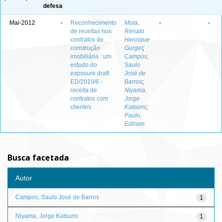
defesa
Mai-2012
-
Reconhecimento
Mota,
-
-
de receitas nos
Renato
contratos de
Henrique
construção
Gurgel
;
imobiliária : um
Campos,
estudo do
Saulo
exposure draft
José de
ED/2010/6 -
Barros
;
receita de
Niyama,
contratos com
Jorge
clientes
Katsumi
;
Paulo,
Edilson
Busca facetada
Autor
Campos, Saulo José de Barros
1
Niyama, Jorge Katsumi
1