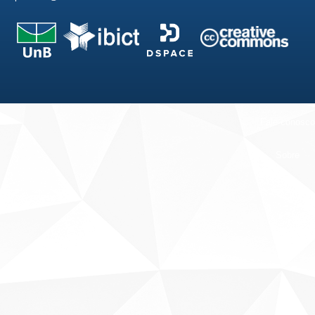
Fale conosco
Sobre