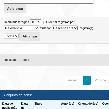
|
Resultados/Página
Ordenar registros por
Ordenar
Registro(s)
Resultado 1-1 de 1.
Anterior
1
Próximo
Conjunto de itens:
Data de
Data
Título
Autor(es)
Orientador(es)
Coor
publicação
de