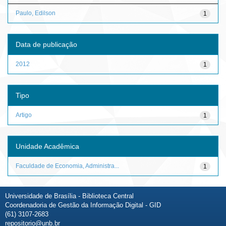
Paulo, Edilson
1
Data de publicação
2012
1
Tipo
Artigo
1
Unidade Acadêmica
Faculdade de Economia, Administra...
1
Universidade de Brasília - Biblioteca Central
Coordenadoria de Gestão da Informação Digital - GID
(61) 3107-2683
repositorio@unb.br