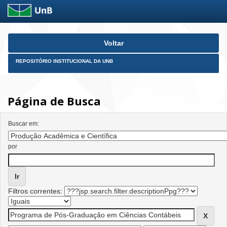
Skip
Voltar
navigation
REPOSITÓRIO INSTITUCIONAL DA UNB
Página de Busca
Buscar em:
por
Filtros correntes: