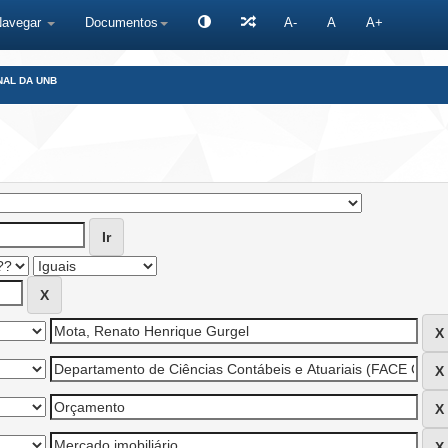
Navegar
Documentos
A-
A
A+
NAL DA UNB