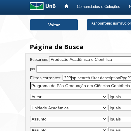
Comunidades e Coleções
Skip
REPOSITÓRIO INSTITUCIO
Voltar
navigation
Página de Busca
Buscar em:
por
Filtros correntes: