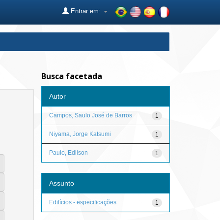
Entrar em:
Busca facetada
Autor
Campos, Saulo José de Barros
1
Niyama, Jorge Katsumi
1
Paulo, Edilson
1
Assunto
Edifícios - especificações
1