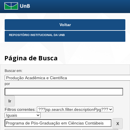
Skip
Voltar
navigation
REPOSITÓRIO INSTITUCIONAL DA UNB
Página de Busca
Buscar em:
por
Filtros correntes: