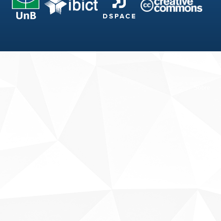
Fale conosco
Sobre