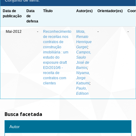
Conjunto de itens:
Data de
Data
Título
Autor(es)
Orientador(es)
Coor
publicação
de
defesa
Mai-2012
-
Reconhecimento
Mota,
-
-
de receitas nos
Renato
contratos de
Henrique
construção
Gurgel
;
imobiliária : um
Campos,
estudo do
Saulo
exposure draft
José de
ED/2010/6 -
Barros
;
receita de
Niyama,
contratos com
Jorge
clientes
Katsumi
;
Paulo,
Edilson
Busca facetada
Autor