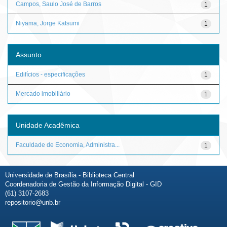
Campos, Saulo José de Barros
1
Niyama, Jorge Katsumi
1
Assunto
Edifícios - especificações
1
Mercado imobiliário
1
Unidade Acadêmica
Faculdade de Economia, Administra...
1
Universidade de Brasília - Biblioteca Central
Coordenadoria de Gestão da Informação Digital - GID
(61) 3107-2683
repositorio@unb.br