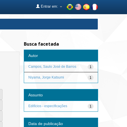
Entrar em:
Busca facetada
Autor
Campos, Saulo José de Barros
1
Niyama, Jorge Katsumi
1
Assunto
Edifícios - especificações
1
Data de publicação