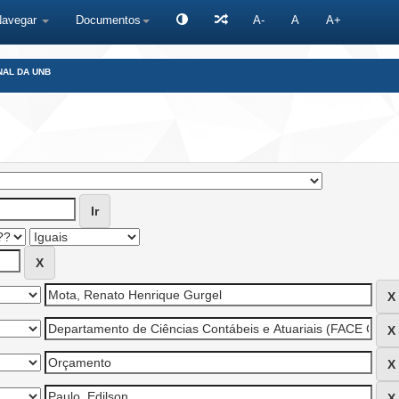
Navegar
Documentos
A-
A
A+
NAL DA UNB