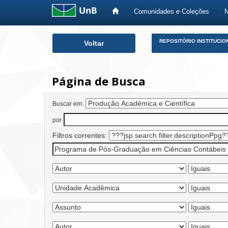
Comunidades e Coleções
Skip
REPOSITÓRIO INSTITUCIO
Voltar
navigation
Página de Busca
Buscar em:
por
Filtros correntes: