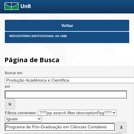
Skip
Voltar
navigation
REPOSITÓRIO INSTITUCIONAL DA UNB
Página de Busca
Buscar em:
por
Filtros correntes: