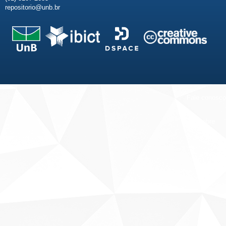
repositorio@unb.br
Fale conosco
Sobre