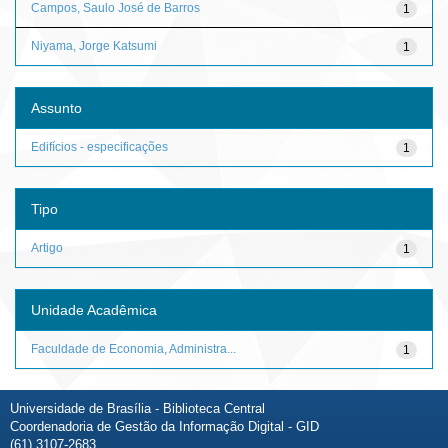
Campos, Saulo José de Barros
1
Niyama, Jorge Katsumi
1
Assunto
Edifícios - especificações
1
Tipo
Artigo
1
Unidade Acadêmica
Faculdade de Economia, Administra...
1
Universidade de Brasília - Biblioteca Central
Coordenadoria de Gestão da Informação Digital - GID
(61) 3107-2683