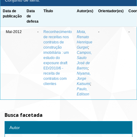
Conjunto de itens:
Data de
Data
Título
Autor(es)
Orientador(es)
Coor
publicação
de
defesa
Mai-2012
-
Reconhecimento
Mota,
-
-
de receitas nos
Renato
contratos de
Henrique
construção
Gurgel
;
imobiliária : um
Campos,
estudo do
Saulo
exposure draft
José de
ED/2010/6 -
Barros
;
receita de
Niyama,
contratos com
Jorge
clientes
Katsumi
;
Paulo,
Edilson
Busca facetada
Autor