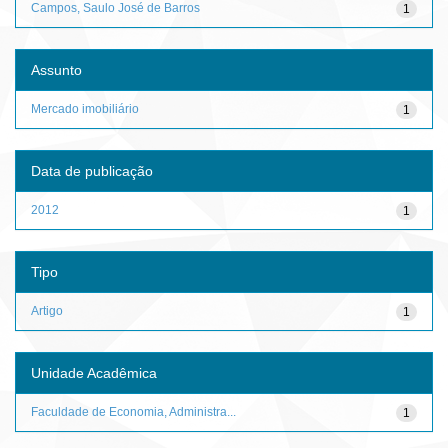
Campos, Saulo José de Barros
1
Assunto
Mercado imobiliário
1
Data de publicação
2012
1
Tipo
Artigo
1
Unidade Acadêmica
Faculdade de Economia, Administra...
1