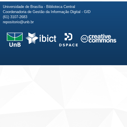
Universidade de Brasília - Biblioteca Central
Coordenadoria de Gestão da Informação Digital - GID
(61) 3107-2683
repositorio@unb.br
Fale conosco
Sobre