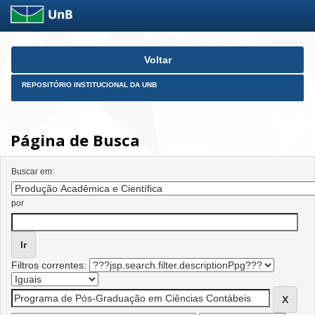
Skip
Voltar
navigation
REPOSITÓRIO INSTITUCIONAL DA UNB
Página de Busca
Buscar em:
por
Filtros correntes: