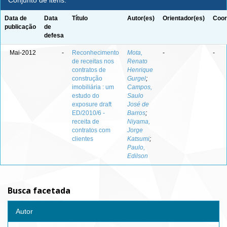
Conjunto de itens:
Data de
Data
Título
Autor(es)
Orientador(es)
Coor
publicação
de
defesa
Mai-2012
-
Reconhecimento
Mota,
-
-
de receitas nos
Renato
contratos de
Henrique
construção
Gurgel
;
imobiliária : um
Campos,
estudo do
Saulo
exposure draft
José de
ED/2010/6 -
Barros
;
receita de
Niyama,
contratos com
Jorge
clientes
Katsumi
;
Paulo,
Edilson
Busca facetada
Autor