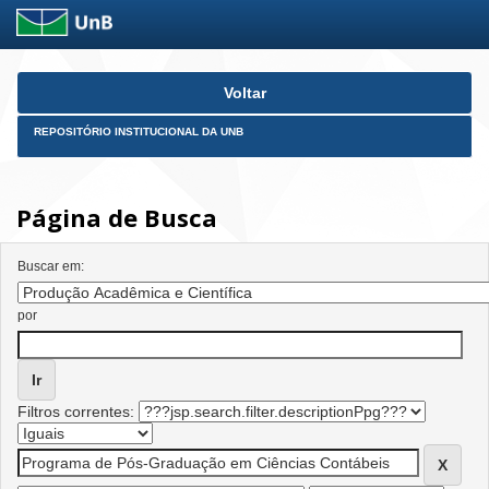
Skip
Voltar
navigation
REPOSITÓRIO INSTITUCIONAL DA UNB
Página de Busca
Buscar em:
por
Filtros correntes: