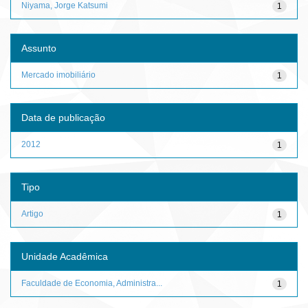
Niyama, Jorge Katsumi
1
Assunto
Mercado imobiliário
1
Data de publicação
2012
1
Tipo
Artigo
1
Unidade Acadêmica
Faculdade de Economia, Administra...
1