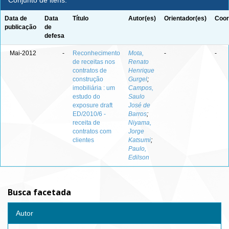
Conjunto de itens:
Data de
Data
Título
Autor(es)
Orientador(es)
Coor
publicação
de
defesa
Mai-2012
-
Reconhecimento
Mota,
-
-
de receitas nos
Renato
contratos de
Henrique
construção
Gurgel
;
imobiliária : um
Campos,
estudo do
Saulo
exposure draft
José de
ED/2010/6 -
Barros
;
receita de
Niyama,
contratos com
Jorge
clientes
Katsumi
;
Paulo,
Edilson
Busca facetada
Autor