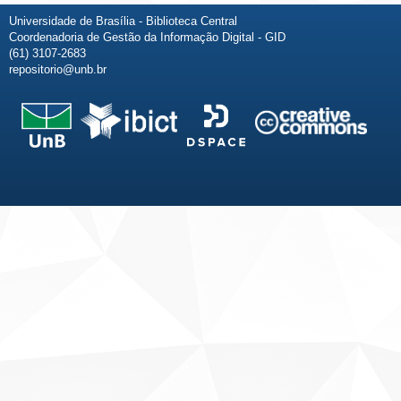
Universidade de Brasília - Biblioteca Central
Coordenadoria de Gestão da Informação Digital - GID
(61) 3107-2683
repositorio@unb.br
Fale conosco
Sobre