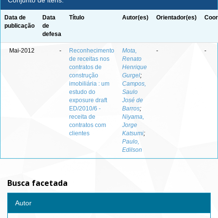
Conjunto de itens:
Data de
Data
Título
Autor(es)
Orientador(es)
Coor
publicação
de
defesa
Mai-2012
-
Reconhecimento
Mota,
-
-
de receitas nos
Renato
contratos de
Henrique
construção
Gurgel
;
imobiliária : um
Campos,
estudo do
Saulo
exposure draft
José de
ED/2010/6 -
Barros
;
receita de
Niyama,
contratos com
Jorge
clientes
Katsumi
;
Paulo,
Edilson
Busca facetada
Autor