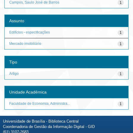
Campos, Saulo José de Barros
1
Assunto
Edifícios - especificações
1
Mercado imobiliário
1
Tipo
Artigo
1
Unidade Acadêmica
Faculdade de Economia, Administra...
1
Universidade de Brasília - Biblioteca Central
Coordenadoria de Gestão da Informação Digital - GID
(61) 3107-2683