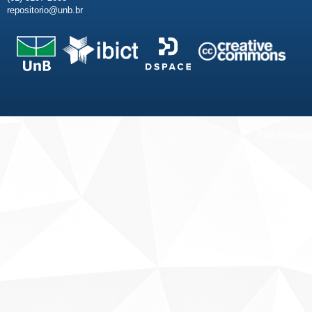
repositorio@unb.br
Fale conosco
Sobre