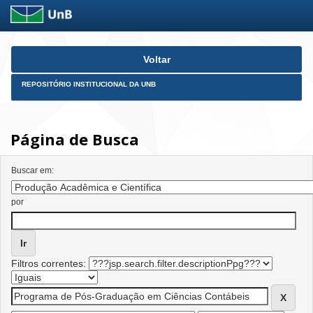
Skip
Voltar
navigation
REPOSITÓRIO INSTITUCIONAL DA UNB
Página de Busca
Buscar em:
por
Filtros correntes: