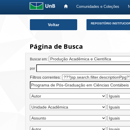
Comunidades e Coleções
Skip
REPOSITÓRIO INSTITUCIO
Voltar
navigation
Página de Busca
Buscar em:
por
Filtros correntes: