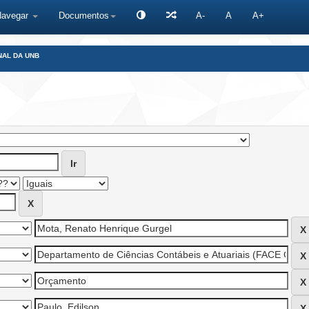
Navegar
Documentos
A-
A
A+
NAL DA UNB