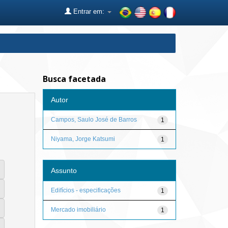
Entrar em:
Busca facetada
Autor
Campos, Saulo José de Barros
1
Niyama, Jorge Katsumi
1
Assunto
Edifícios - especificações
1
Mercado imobiliário
1