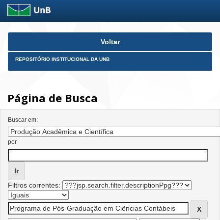
Skip
Voltar
navigation
REPOSITÓRIO INSTITUCIONAL DA UNB
Página de Busca
Buscar em:
por
Filtros correntes: