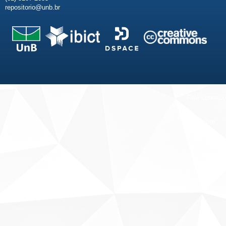
repositorio@unb.br
Fale conosco
Sobre