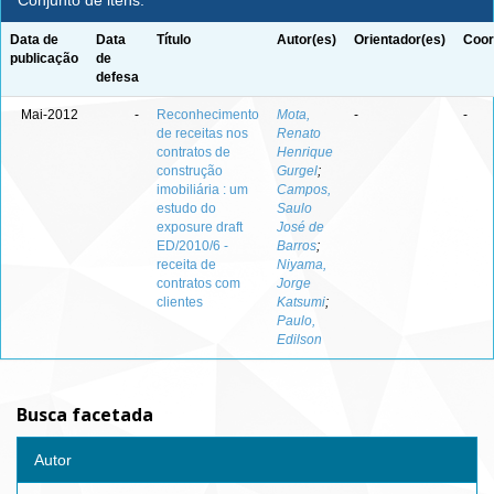
Conjunto de itens:
Data de
Data
Título
Autor(es)
Orientador(es)
Coor
publicação
de
defesa
Mai-2012
-
Reconhecimento
Mota,
-
-
de receitas nos
Renato
contratos de
Henrique
construção
Gurgel
;
imobiliária : um
Campos,
estudo do
Saulo
exposure draft
José de
ED/2010/6 -
Barros
;
receita de
Niyama,
contratos com
Jorge
clientes
Katsumi
;
Paulo,
Edilson
Busca facetada
Autor