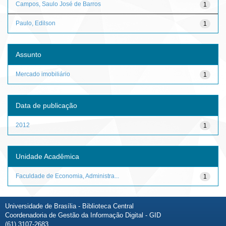
Campos, Saulo José de Barros
1
Paulo, Edilson
1
Assunto
Mercado imobiliário
1
Data de publicação
2012
1
Unidade Acadêmica
Faculdade de Economia, Administra...
1
Universidade de Brasília - Biblioteca Central
Coordenadoria de Gestão da Informação Digital - GID
(61) 3107-2683