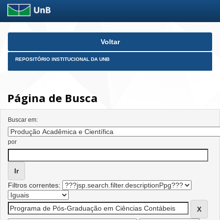
Skip
Voltar
navigation
REPOSITÓRIO INSTITUCIONAL DA UNB
Página de Busca
Buscar em:
por
Filtros correntes: