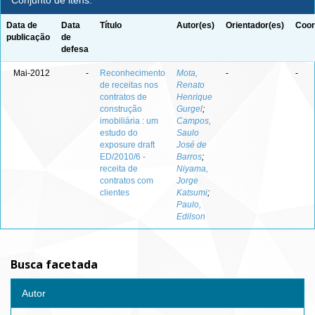
Conjunto de itens:
Data de
Data
Título
Autor(es)
Orientador(es)
Coor
publicação
de
defesa
Mai-2012
-
Reconhecimento
Mota,
-
-
de receitas nos
Renato
contratos de
Henrique
construção
Gurgel
;
imobiliária : um
Campos,
estudo do
Saulo
exposure draft
José de
ED/2010/6 -
Barros
;
receita de
Niyama,
contratos com
Jorge
clientes
Katsumi
;
Paulo,
Edilson
Busca facetada
Autor