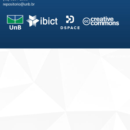
repositorio@unb.br
Fale conosco
Sobre