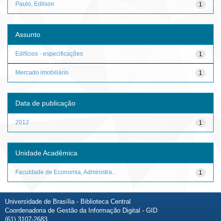
Paulo, Edilson
1
Assunto
Edifícios - especificações
1
Mercado imobiliário
1
Data de publicação
2012
1
Unidade Acadêmica
Faculdade de Economia, Administra...
1
Universidade de Brasília - Biblioteca Central
Coordenadoria de Gestão da Informação Digital - GID
(61) 3107-2683