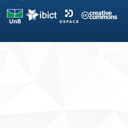
Fale conosco
Sobre