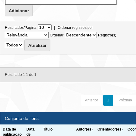
|
Resultados/Página
Ordenar registros por
Ordenar
Registro(s)
Resultado 1-1 de 1.
Anterior
1
Próximo
Conjunto de itens:
Data de
Data
Título
Autor(es)
Orientador(es)
Coor
publicação
de