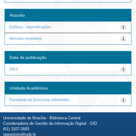
Assunto
Edifícios - especificações
1
Mercado imobiliário
1
Data de publicação
2012
1
Unidade Acadêmica
Faculdade de Economia, Administra...
1
Universidade de Brasília - Biblioteca Central
Coordenadoria de Gestão da Informação Digital - GID
(61) 3107-2683
repositorio@unb.br