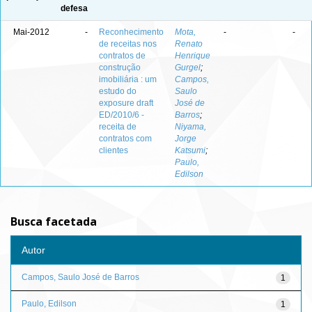
defesa
Mai-2012
-
Reconhecimento
Mota,
-
-
de receitas nos
Renato
contratos de
Henrique
construção
Gurgel
;
imobiliária : um
Campos,
estudo do
Saulo
exposure draft
José de
ED/2010/6 -
Barros
;
receita de
Niyama,
contratos com
Jorge
clientes
Katsumi
;
Paulo,
Edilson
Busca facetada
Autor
Campos, Saulo José de Barros
1
Paulo, Edilson
1