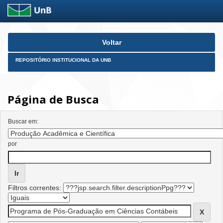
Skip
Voltar
navigation
REPOSITÓRIO INSTITUCIONAL DA UNB
Página de Busca
Buscar em:
por
Filtros correntes: