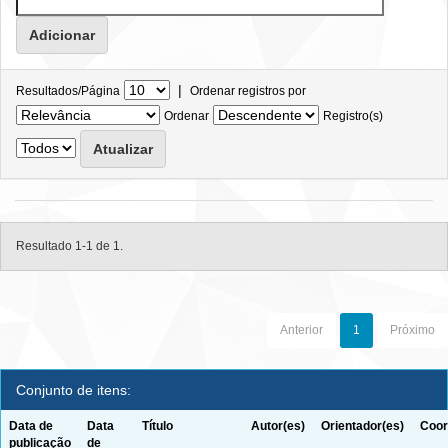
|
Resultados/Página
Ordenar registros por
Ordenar
Registro(s)
Resultado 1-1 de 1.
Anterior
1
Próximo
Conjunto de itens:
Data de
Data
Título
Autor(es)
Orientador(es)
Coor
publicação
de