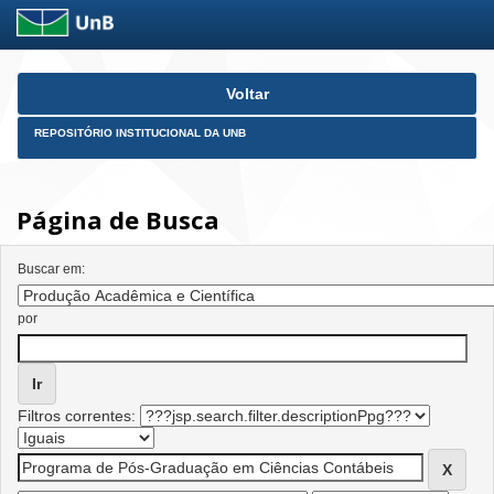
Skip
Voltar
navigation
REPOSITÓRIO INSTITUCIONAL DA UNB
Página de Busca
Buscar em:
por
Filtros correntes: