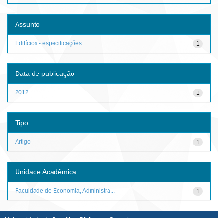
Assunto
Edifícios - especificações
1
Data de publicação
2012
1
Tipo
Artigo
1
Unidade Acadêmica
Faculdade de Economia, Administra...
1