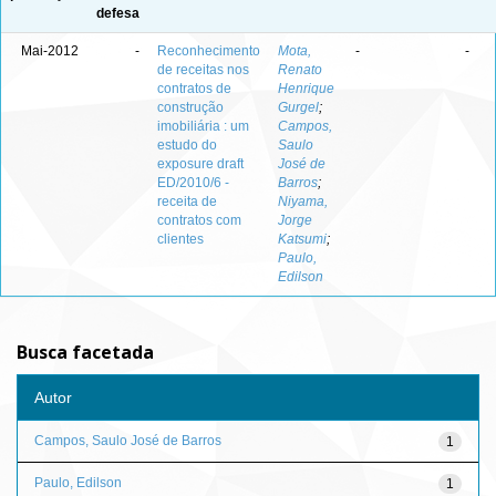
defesa
Mai-2012
-
Reconhecimento
Mota,
-
-
de receitas nos
Renato
contratos de
Henrique
construção
Gurgel
;
imobiliária : um
Campos,
estudo do
Saulo
exposure draft
José de
ED/2010/6 -
Barros
;
receita de
Niyama,
contratos com
Jorge
clientes
Katsumi
;
Paulo,
Edilson
Busca facetada
Autor
Campos, Saulo José de Barros
1
Paulo, Edilson
1