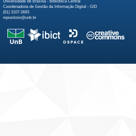
Universidade de Brasília - Biblioteca Central
Coordenadoria de Gestão da Informação Digital - GID
(61) 3107-2683
repositorio@unb.br
Fale conosco
Sobre