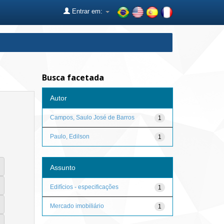
Entrar em:
Busca facetada
Autor
Campos, Saulo José de Barros
1
Paulo, Edilson
1
Assunto
Edifícios - especificações
1
Mercado imobiliário
1