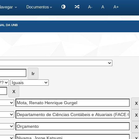
Navegar
Documentos
A-
A
A+
NAL DA UNB