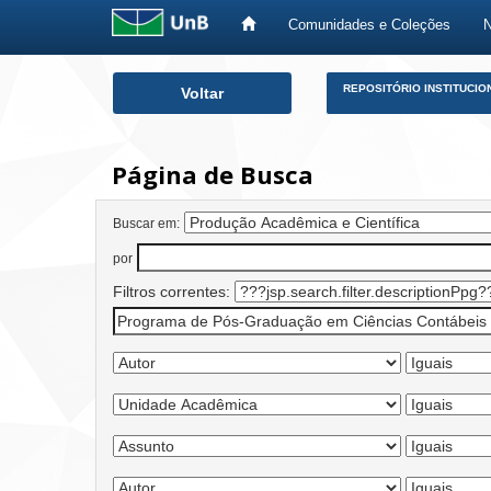
Comunidades e Coleções
Skip
REPOSITÓRIO INSTITUCIO
Voltar
navigation
Página de Busca
Buscar em:
por
Filtros correntes: