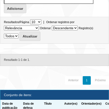
|
Resultados/Página
Ordenar registros por
Ordenar
Registro(s)
Resultado 1-1 de 1.
Anterior
1
Próximo
Conjunto de itens:
Data de
Data de
Título
Autor(es)
Orientador(es)
Co
publicação
defesa