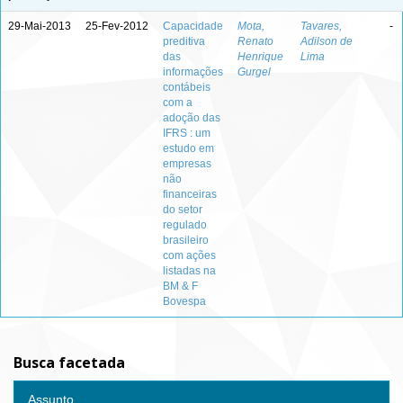
29-Mai-2013
25-Fev-2012
Capacidade
Mota,
Tavares,
-
preditiva
Renato
Adilson de
das
Henrique
Lima
informações
Gurgel
contábeis
com a
adoção das
IFRS : um
estudo em
empresas
não
financeiras
do setor
regulado
brasileiro
com ações
listadas na
BM & F
Bovespa
Busca facetada
Assunto