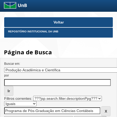
Skip
Voltar
navigation
REPOSITÓRIO INSTITUCIONAL DA UNB
Página de Busca
Buscar em:
por
Filtros correntes: