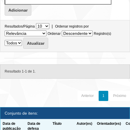
|
Resultados/Página
Ordenar registros por
Ordenar
Registro(s)
Resultado 1-1 de 1.
Anterior
1
Próximo
Conjunto de itens:
Data de
Data de
Título
Autor(es)
Orientador(es)
Co
publicação
defesa