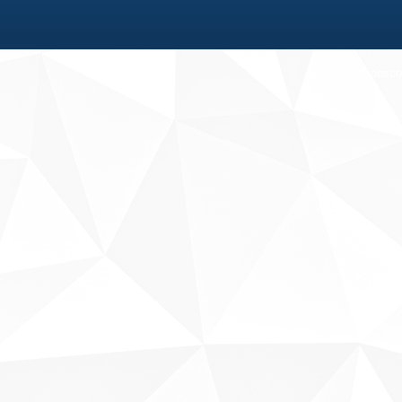
Fale conosco
Sobre