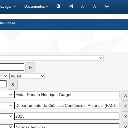
Navegar
Documentos
A-
A
A+
NAL DA UNB