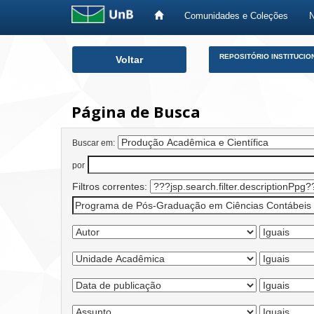
Comunidades e Coleções
Skip
REPOSITÓRIO INSTITUCIO
Voltar
navigation
Página de Busca
Buscar em:
por
Filtros correntes: