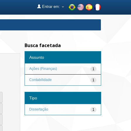
Entrar em:
Busca facetada
Assunto
Ações (Finanças)
1
Contabilidade
1
Tipo
Dissertação
1