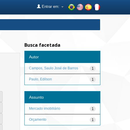
Entrar em:
Busca facetada
Autor
Campos, Saulo José de Barros
1
Paulo, Edilson
1
Assunto
Mercado imobiliário
1
Orçamento
1