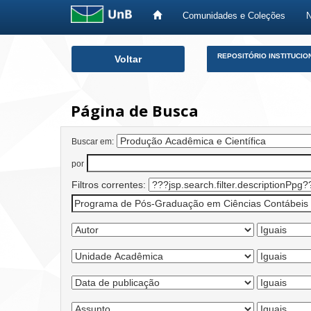
Comunidades e Coleções
Skip
REPOSITÓRIO INSTITUCIO
Voltar
navigation
Página de Busca
Buscar em:
por
Filtros correntes: