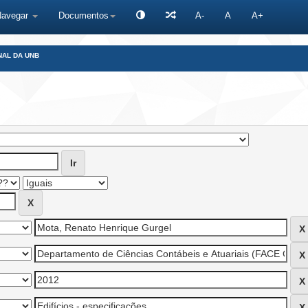
Navegar
Documentos
A-
A
A+
NAL DA UNB