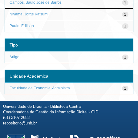
Campos, Saulo José de Barros
1
Niyama, Jorge Katsumi
1
Paulo, Edilson
1
Tipo
Artigo
1
Unidade Acadêmica
Faculdade de Economia, Administra...
1
Universidade de Brasília - Biblioteca Central
Coordenadoria de Gestão da Informação Digital - GID
(61) 3107-2683
repositorio@unb.br