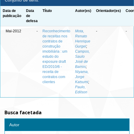
Conjunto de itens:
Data de
Data
Título
Autor(es)
Orientador(es)
Coor
publicação
de
defesa
Mai-2012
-
Reconhecimento
Mota,
-
-
de receitas nos
Renato
contratos de
Henrique
construção
Gurgel
;
imobiliária : um
Campos,
estudo do
Saulo
exposure draft
José de
ED/2010/6 -
Barros
;
receita de
Niyama,
contratos com
Jorge
clientes
Katsumi
;
Paulo,
Edilson
Busca facetada
Autor