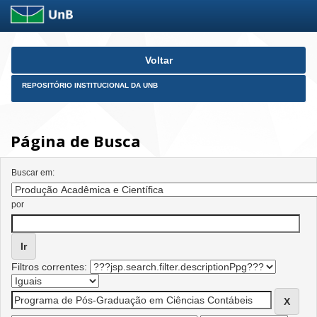
Skip
Voltar
navigation
REPOSITÓRIO INSTITUCIONAL DA UNB
Página de Busca
Buscar em:
por
Filtros correntes: