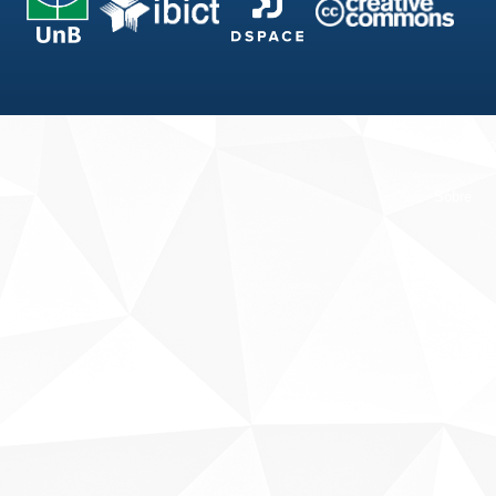
Fale conosco
Sobre