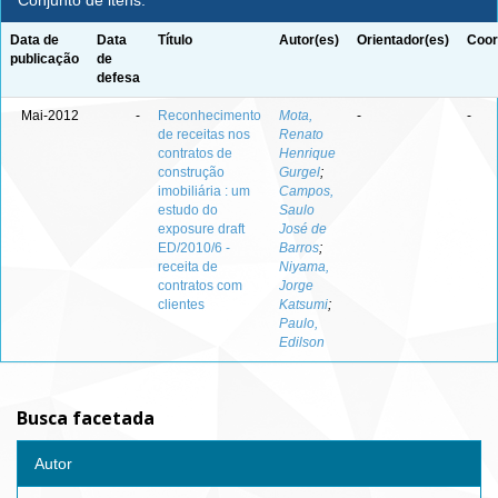
Conjunto de itens:
Data de
Data
Título
Autor(es)
Orientador(es)
Coor
publicação
de
defesa
Mai-2012
-
Reconhecimento
Mota,
-
-
de receitas nos
Renato
contratos de
Henrique
construção
Gurgel
;
imobiliária : um
Campos,
estudo do
Saulo
exposure draft
José de
ED/2010/6 -
Barros
;
receita de
Niyama,
contratos com
Jorge
clientes
Katsumi
;
Paulo,
Edilson
Busca facetada
Autor