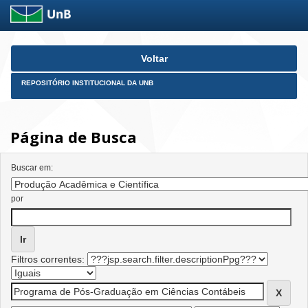
Skip
Voltar
navigation
REPOSITÓRIO INSTITUCIONAL DA UNB
Página de Busca
Buscar em:
por
Filtros correntes: