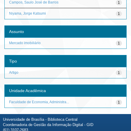
Campos, Saulo José de Barros
1
Niyama, Jorge Katsumi
1
Assunto
Mercado imobiliário
1
Tipo
Artigo
1
Unidade Acadêmica
Faculdade de Economia, Administra...
1
Universidade de Brasília - Biblioteca Central
Coordenadoria de Gestão da Informação Digital - GID
(61) 3107-2683