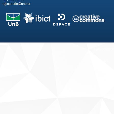
repositorio@unb.br
Fale conosco
Sobre