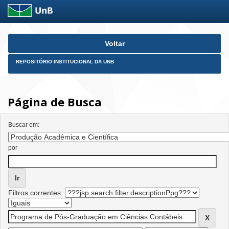
Skip
Voltar
navigation
REPOSITÓRIO INSTITUCIONAL DA UNB
Página de Busca
Buscar em:
por
Filtros correntes: