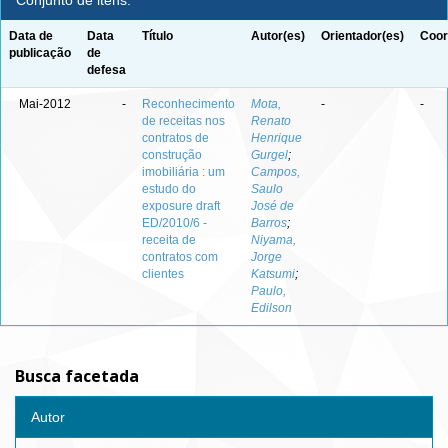
Conjunto de itens:
Data de
Data
Título
Autor(es)
Orientador(es)
Coor
publicação
de
defesa
Mai-2012
-
Reconhecimento
Mota,
-
-
de receitas nos
Renato
contratos de
Henrique
construção
Gurgel
;
imobiliária : um
Campos,
estudo do
Saulo
exposure draft
José de
ED/2010/6 -
Barros
;
receita de
Niyama,
contratos com
Jorge
clientes
Katsumi
;
Paulo,
Edilson
Busca facetada
Autor