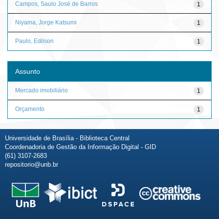
Campos, Saulo José de Barros
1
Niyama, Jorge Katsumi
1
Paulo, Edilson
1
Assunto
Mercado imobiliário
1
Orçamento
1
Universidade de Brasília - Biblioteca Central
Coordenadoria de Gestão da Informação Digital - GID
(61) 3107-2683
repositorio@unb.br