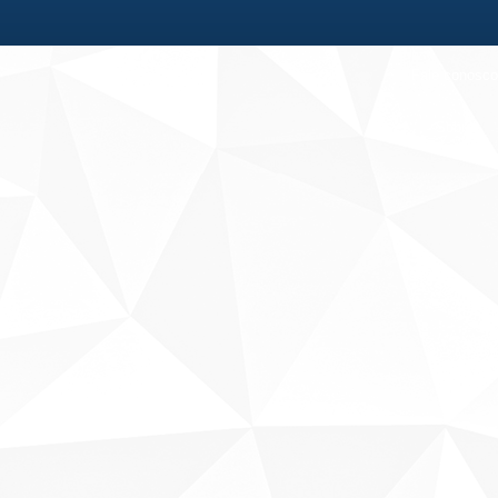
Fale conosco
Sobre