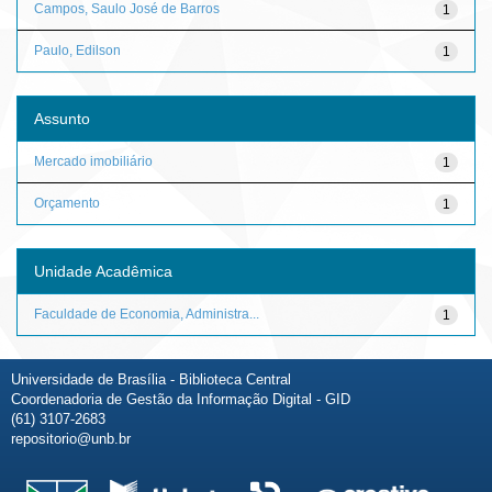
Campos, Saulo José de Barros
1
Paulo, Edilson
1
Assunto
Mercado imobiliário
1
Orçamento
1
Unidade Acadêmica
Faculdade de Economia, Administra...
1
Universidade de Brasília - Biblioteca Central
Coordenadoria de Gestão da Informação Digital - GID
(61) 3107-2683
repositorio@unb.br