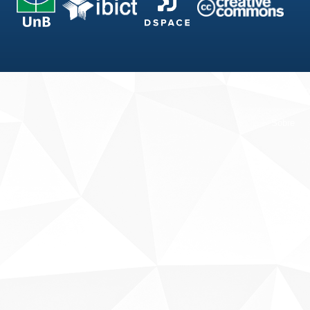
Fale conosco
Sobre