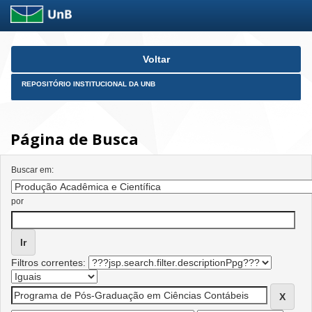
Skip
Voltar
navigation
REPOSITÓRIO INSTITUCIONAL DA UNB
Página de Busca
Buscar em:
por
Filtros correntes: