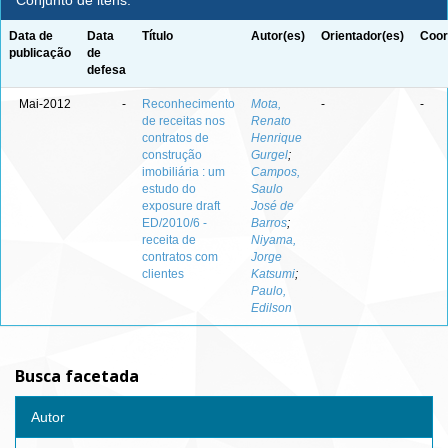
Conjunto de itens:
Data de
Data
Título
Autor(es)
Orientador(es)
Coor
publicação
de
defesa
Mai-2012
-
Reconhecimento
Mota,
-
-
de receitas nos
Renato
contratos de
Henrique
construção
Gurgel
;
imobiliária : um
Campos,
estudo do
Saulo
exposure draft
José de
ED/2010/6 -
Barros
;
receita de
Niyama,
contratos com
Jorge
clientes
Katsumi
;
Paulo,
Edilson
Busca facetada
Autor