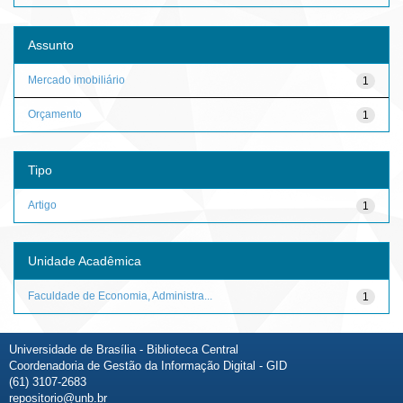
Assunto
Mercado imobiliário
1
Orçamento
1
Tipo
Artigo
1
Unidade Acadêmica
Faculdade de Economia, Administra...
1
Universidade de Brasília - Biblioteca Central
Coordenadoria de Gestão da Informação Digital - GID
(61) 3107-2683
repositorio@unb.br