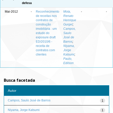
defesa
Mai-2012
-
Reconhecimento
Mota,
-
-
de receitas nos
Renato
contratos de
Henrique
construção
Gurgel
;
imobiliária : um
Campos,
estudo do
Saulo
exposure draft
José de
ED/2010/6 -
Barros
;
receita de
Niyama,
contratos com
Jorge
clientes
Katsumi
;
Paulo,
Edilson
Busca facetada
Autor
Campos, Saulo José de Barros
1
Niyama, Jorge Katsumi
1