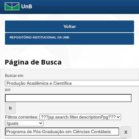
Skip
Voltar
navigation
REPOSITÓRIO INSTITUCIONAL DA UNB
Página de Busca
Buscar em:
por
Filtros correntes: