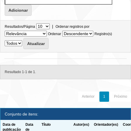
|
Resultados/Página
Ordenar registros por
Ordenar
Registro(s)
Resultado 1-1 de 1.
Anterior
1
Próximo
Conjunto de itens:
Data de
Data
Título
Autor(es)
Orientador(es)
Coor
publicação
de