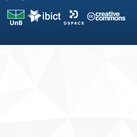
Fale conosco
Sobre