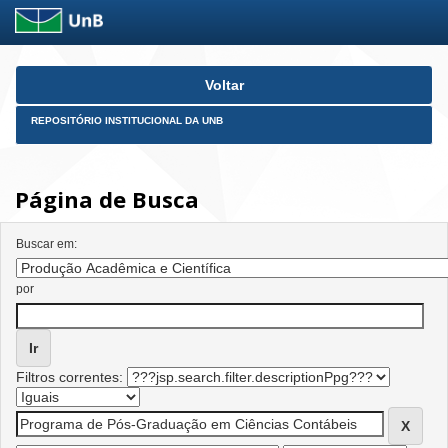
Skip
Voltar
navigation
REPOSITÓRIO INSTITUCIONAL DA UNB
Página de Busca
Buscar em:
por
Filtros correntes: