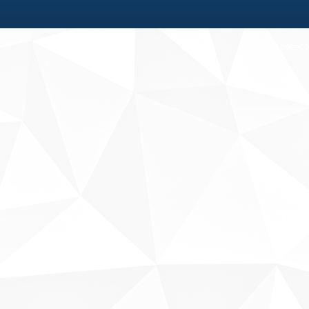
Fale conosco
Sobre