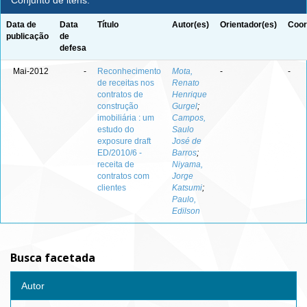
Conjunto de itens:
Data de
Data
Título
Autor(es)
Orientador(es)
Coor
publicação
de
defesa
Mai-2012
-
Reconhecimento
Mota,
-
-
de receitas nos
Renato
contratos de
Henrique
construção
Gurgel
;
imobiliária : um
Campos,
estudo do
Saulo
exposure draft
José de
ED/2010/6 -
Barros
;
receita de
Niyama,
contratos com
Jorge
clientes
Katsumi
;
Paulo,
Edilson
Busca facetada
Autor