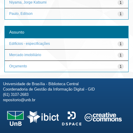
Niyama, Jorge Katsumi
1
Paulo, Edilson
1
Assunto
Edifícios - especificações
1
Mercado imobiliário
1
Orçamento
1
Universidade de Brasília - Biblioteca Central
Coordenadoria de Gestão da Informação Digital - GID
(61) 3107-2683
repositorio@unb.br