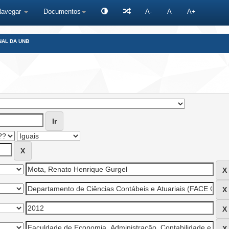
Navegar
Documentos
A-
A
A+
NAL DA UNB