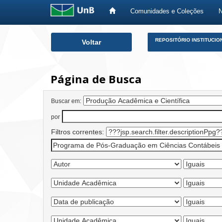
Comunidades e Coleções
Skip
REPOSITÓRIO INSTITUCIO
Voltar
navigation
Página de Busca
Buscar em:
por
Filtros correntes: