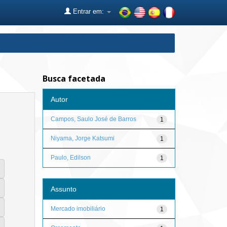
Entrar em:
Busca facetada
Autor
Campos, Saulo José de Barros
1
Niyama, Jorge Katsumi
1
Paulo, Edilson
1
Assunto
Mercado imobiliário
1