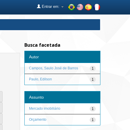
Entrar em:
Busca facetada
Autor
Campos, Saulo José de Barros
1
Paulo, Edilson
1
Assunto
Mercado imobiliário
1
Orçamento
1