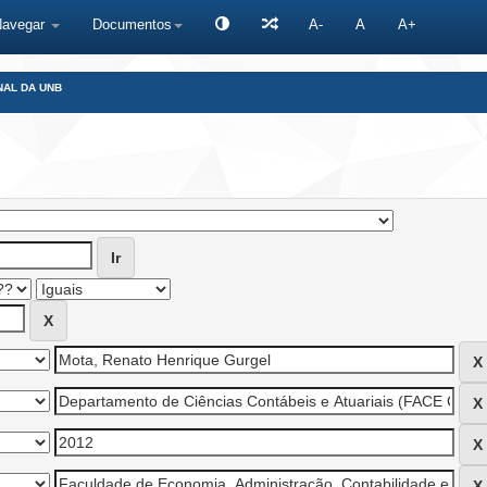
Navegar
Documentos
A-
A
A+
NAL DA UNB