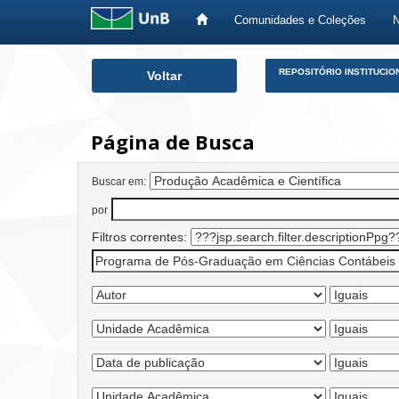
Comunidades e Coleções
Skip
REPOSITÓRIO INSTITUCIO
Voltar
navigation
Página de Busca
Buscar em:
por
Filtros correntes: