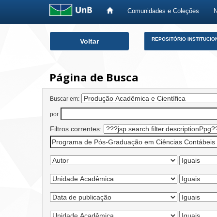
Comunidades e Coleções
Skip
REPOSITÓRIO INSTITUCIO
Voltar
navigation
Página de Busca
Buscar em:
por
Filtros correntes: