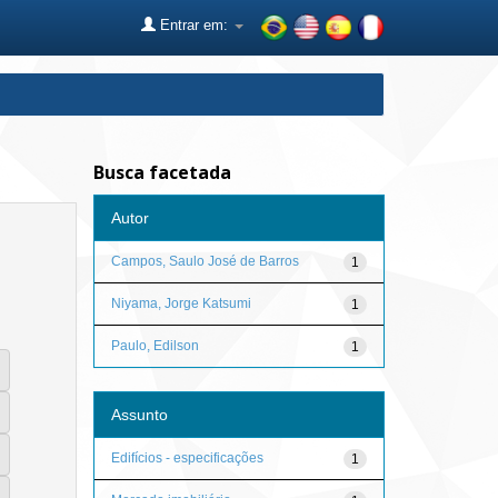
Entrar em:
Busca facetada
Autor
Campos, Saulo José de Barros
1
Niyama, Jorge Katsumi
1
Paulo, Edilson
1
Assunto
Edifícios - especificações
1