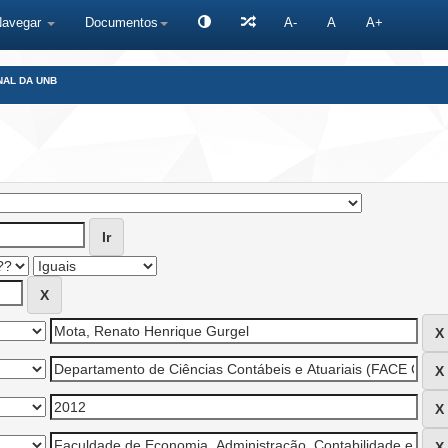
Navegar
Documentos
A-
A
A+
NAL DA UNB