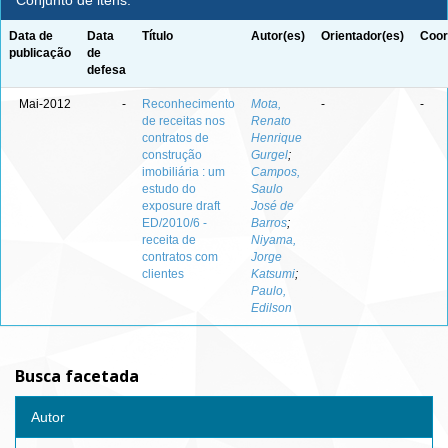
Conjunto de itens:
Data de
Data
Título
Autor(es)
Orientador(es)
Coor
publicação
de
defesa
Mai-2012
-
Reconhecimento
Mota,
-
-
de receitas nos
Renato
contratos de
Henrique
construção
Gurgel
;
imobiliária : um
Campos,
estudo do
Saulo
exposure draft
José de
ED/2010/6 -
Barros
;
receita de
Niyama,
contratos com
Jorge
clientes
Katsumi
;
Paulo,
Edilson
Busca facetada
Autor