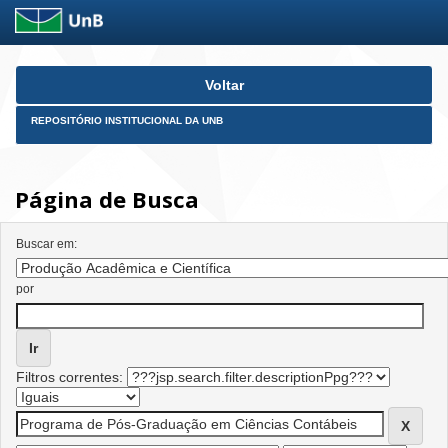
Skip
Voltar
navigation
REPOSITÓRIO INSTITUCIONAL DA UNB
Página de Busca
Buscar em:
por
Filtros correntes: