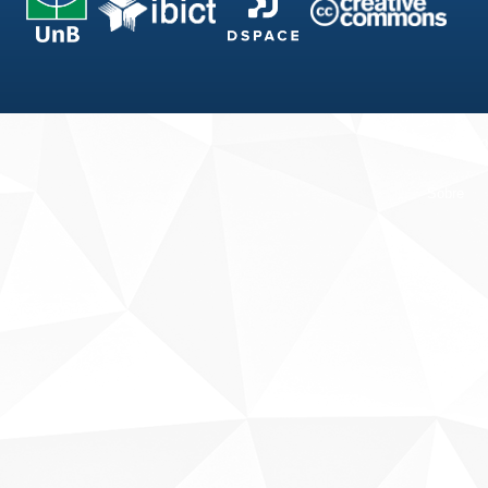
Fale conosco
Sobre