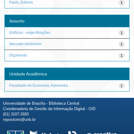
Paulo, Edilson
1
Assunto
Edifícios - especificações
1
Mercado imobiliário
1
Orçamento
1
Unidade Acadêmica
Faculdade de Economia, Administra...
1
Universidade de Brasília - Biblioteca Central
Coordenadoria de Gestão da Informação Digital - GID
(61) 3107-2683
repositorio@unb.br