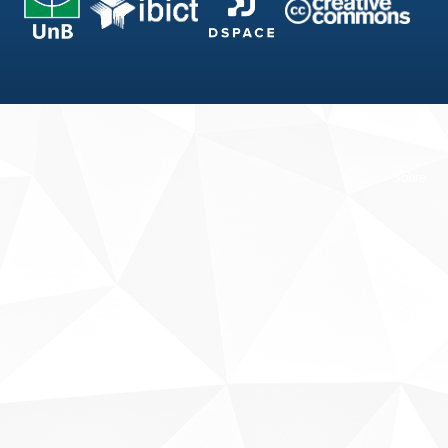
Fale conosco
Sobre