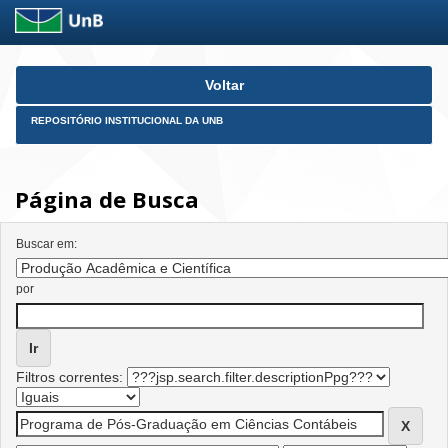
Skip
Voltar
navigation
REPOSITÓRIO INSTITUCIONAL DA UNB
Página de Busca
Buscar em:
por
Filtros correntes: