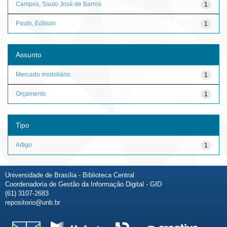
Campos, Saulo José de Barros
1
Paulo, Edilson
1
Assunto
Mercado imobiliário
1
Orçamento
1
Tipo
Artigo
1
Universidade de Brasília - Biblioteca Central
Coordenadoria de Gestão da Informação Digital - GID
(61) 3107-2683
repositorio@unb.br