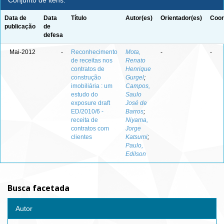
Conjunto de itens:
Data de
Data
Título
Autor(es)
Orientador(es)
Coor
publicação
de
defesa
Mai-2012
-
Reconhecimento
Mota,
-
-
de receitas nos
Renato
contratos de
Henrique
construção
Gurgel
;
imobiliária : um
Campos,
estudo do
Saulo
exposure draft
José de
ED/2010/6 -
Barros
;
receita de
Niyama,
contratos com
Jorge
clientes
Katsumi
;
Paulo,
Edilson
Busca facetada
Autor